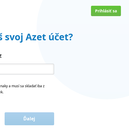
Prihlásiť sa
 svoj Azet účet?
z
naky a musí sa skladať iba z
ek.