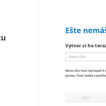
Ešte nemáš
tu
Vytvor si ho tera
Názov účtu musí mať aspoň 4 z
písmen, čísiel, bodiek a pomlči