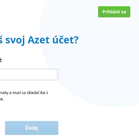
Prihlásiť sa
 svoj Azet účet?
z
naky a musí sa skladať iba z
ek.