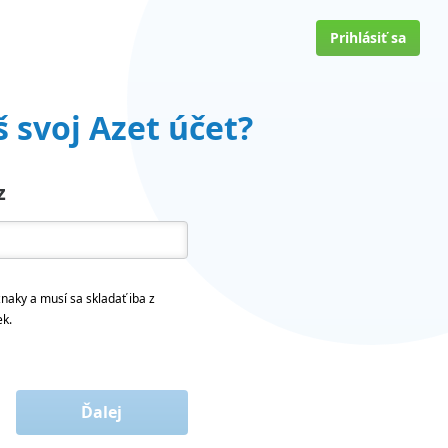
Prihlásiť sa
 svoj Azet účet?
z
naky a musí sa skladať iba z
ek.