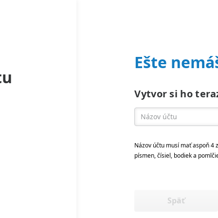
Ešte nemáš
tu
Vytvor si ho tera
Názov účtu musí mať aspoň 4 z
písmen, čísiel, bodiek a pomlči