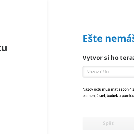
Ešte nemáš
tu
Vytvor si ho tera
Názov účtu musí mať aspoň 4 z
písmen, čísiel, bodiek a pomlči