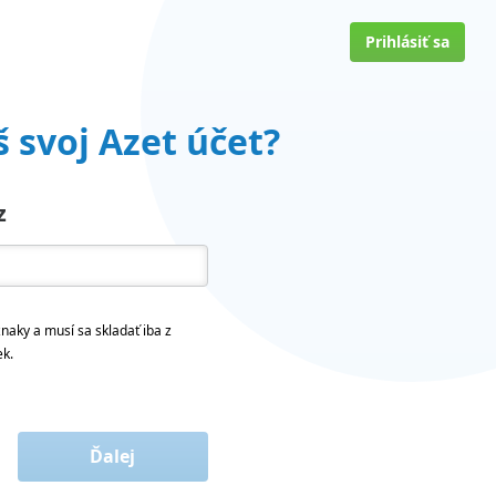
Prihlásiť sa
 svoj Azet účet?
z
naky a musí sa skladať iba z
ek.