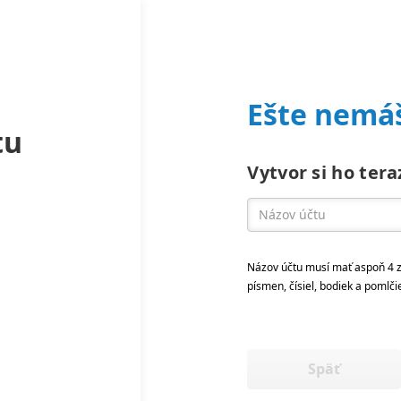
Ešte nemáš
tu
Vytvor si ho tera
Názov účtu musí mať aspoň 4 z
písmen, čísiel, bodiek a pomlči