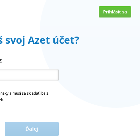
Prihlásiť sa
 svoj Azet účet?
z
naky a musí sa skladať iba z
ek.