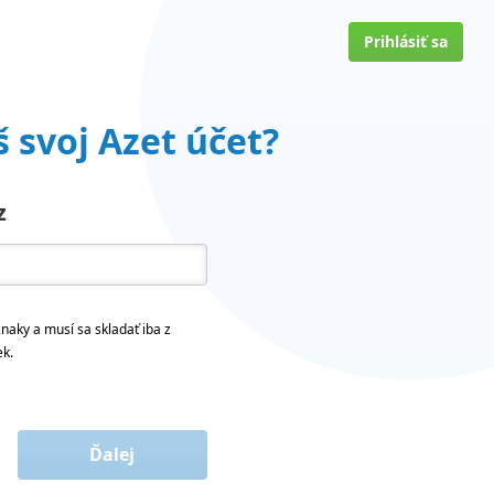
Prihlásiť sa
 svoj Azet účet?
z
naky a musí sa skladať iba z
ek.