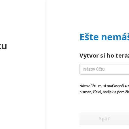
Ešte nemáš
tu
Vytvor si ho tera
Názov účtu musí mať aspoň 4 z
písmen, čísiel, bodiek a pomlči