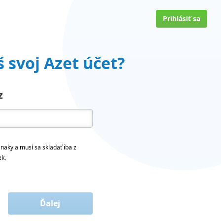
Prihlásiť sa
 svoj Azet účet?
z
naky a musí sa skladať iba z
ek.