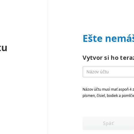
Ešte nemáš
tu
Vytvor si ho tera
Názov účtu musí mať aspoň 4 z
písmen, čísiel, bodiek a pomlči