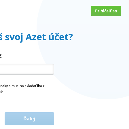
Prihlásiť sa
 svoj Azet účet?
z
naky a musí sa skladať iba z
ek.