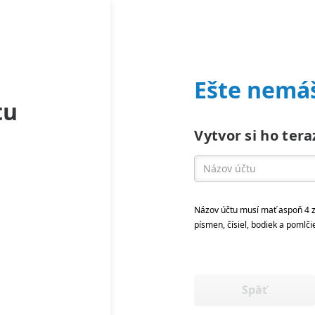
Ešte nemáš
tu
Vytvor si ho tera
Názov účtu musí mať aspoň 4 z
písmen, čísiel, bodiek a pomlči