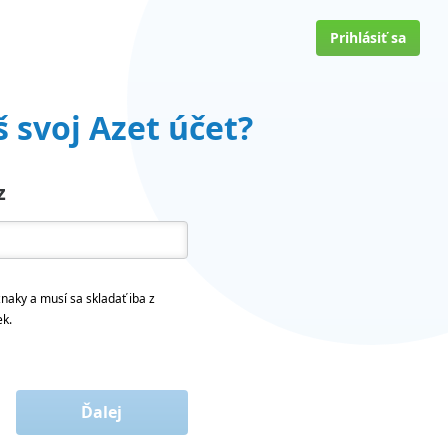
Prihlásiť sa
 svoj Azet účet?
z
naky a musí sa skladať iba z
ek.