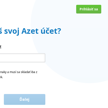
Prihlásiť sa
 svoj Azet účet?
z
naky a musí sa skladať iba z
ek.