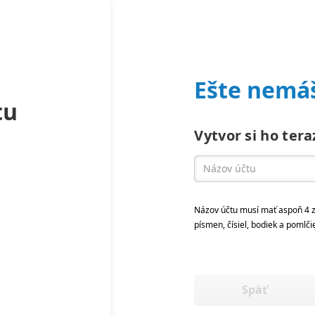
Ešte nemáš
tu
Vytvor si ho tera
Názov účtu musí mať aspoň 4 z
písmen, čísiel, bodiek a pomlči