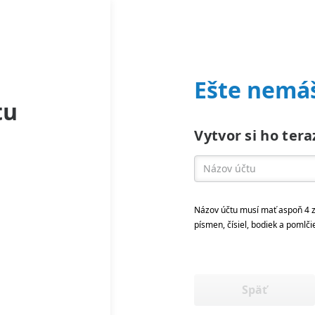
Ešte nemáš
tu
Vytvor si ho tera
Názov účtu musí mať aspoň 4 z
písmen, čísiel, bodiek a pomlči