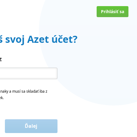
Prihlásiť sa
 svoj Azet účet?
z
naky a musí sa skladať iba z
ek.