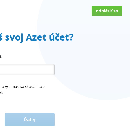
Prihlásiť sa
 svoj Azet účet?
z
naky a musí sa skladať iba z
ek.