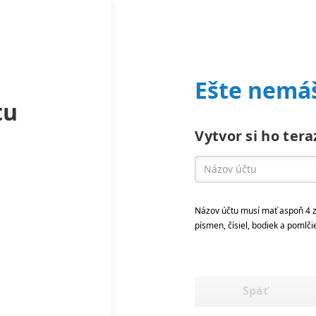
Ešte nemáš
tu
Vytvor si ho tera
Názov účtu musí mať aspoň 4 z
písmen, čísiel, bodiek a pomlči