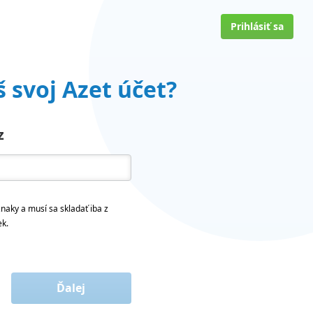
Prihlásiť sa
 svoj Azet účet?
z
naky a musí sa skladať iba z
ek.