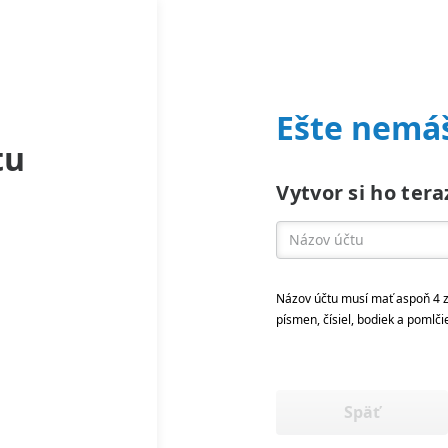
Ešte nemáš
tu
Vytvor si ho tera
Názov účtu musí mať aspoň 4 z
písmen, čísiel, bodiek a pomlči