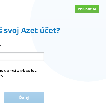
Prihlásiť sa
 svoj Azet účet?
z
naky a musí sa skladať iba z
ek.