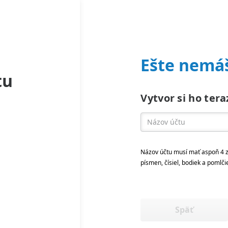
Ešte nemáš
tu
Vytvor si ho tera
Názov účtu musí mať aspoň 4 z
písmen, čísiel, bodiek a pomlči