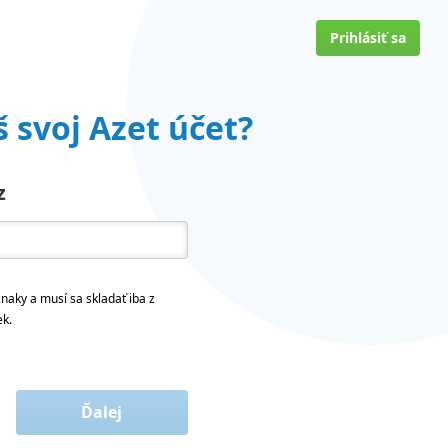
Prihlásiť sa
 svoj Azet účet?
z
naky a musí sa skladať iba z
ek.