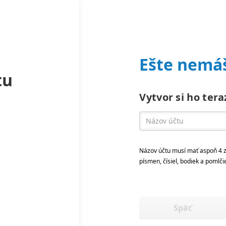
Ešte nemáš
tu
Vytvor si ho tera
Názov účtu musí mať aspoň 4 z
písmen, čísiel, bodiek a pomlči