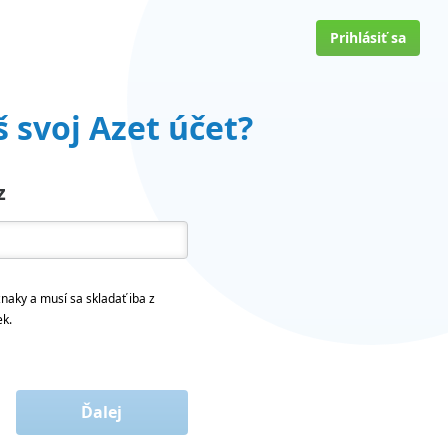
Prihlásiť sa
 svoj Azet účet?
z
naky a musí sa skladať iba z
ek.