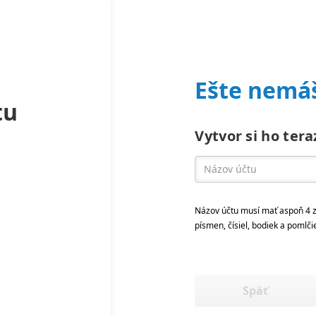
Ešte nemáš
tu
Vytvor si ho tera
Názov účtu musí mať aspoň 4 z
písmen, čísiel, bodiek a pomlči