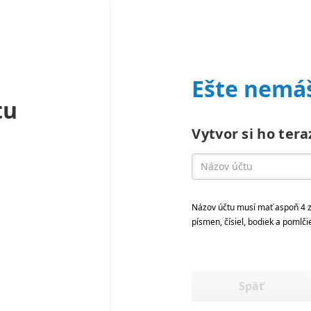
Ešte nemáš
tu
Vytvor si ho tera
Názov účtu musí mať aspoň 4 z
písmen, čísiel, bodiek a pomlči