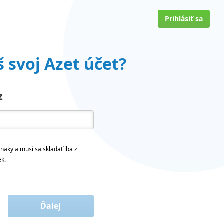
Prihlásiť sa
 svoj Azet účet?
z
naky a musí sa skladať iba z
ek.