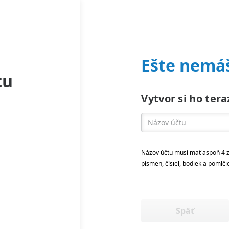
Ešte nemáš
tu
Vytvor si ho tera
Názov účtu musí mať aspoň 4 z
písmen, čísiel, bodiek a pomlči