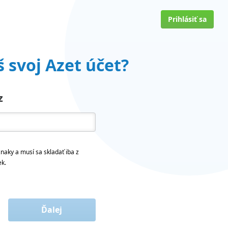
Prihlásiť sa
 svoj Azet účet?
z
naky a musí sa skladať iba z
ek.