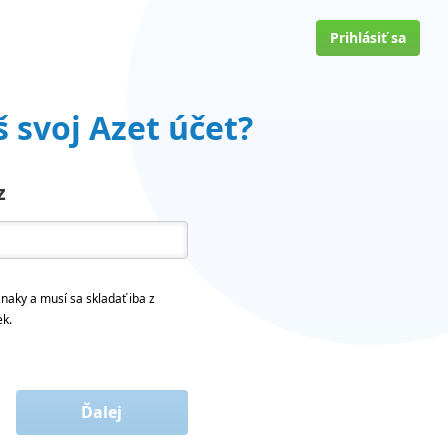
Prihlásiť sa
 svoj Azet účet?
z
naky a musí sa skladať iba z
ek.