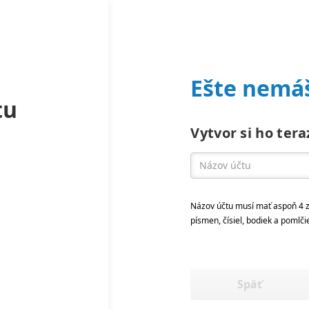
Ešte nemáš
tu
Vytvor si ho tera
Názov účtu musí mať aspoň 4 z
písmen, čísiel, bodiek a pomlči