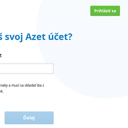
Prihlásiť sa
 svoj Azet účet?
z
naky a musí sa skladať iba z
ek.