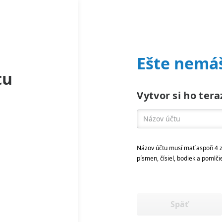
Ešte nemáš
tu
Vytvor si ho tera
Názov účtu musí mať aspoň 4 z
písmen, čísiel, bodiek a pomlči