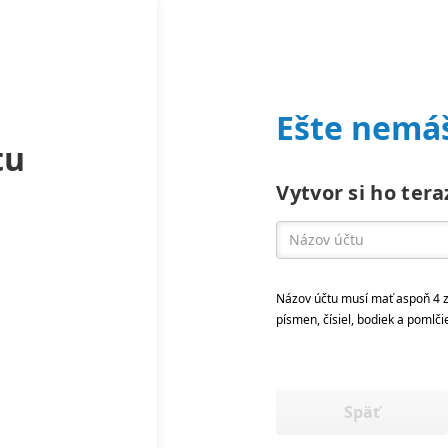
Ešte nemáš
tu
Vytvor si ho tera
Názov účtu musí mať aspoň 4 z
písmen, čísiel, bodiek a pomlči