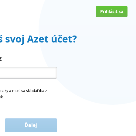
Prihlásiť sa
 svoj Azet účet?
z
naky a musí sa skladať iba z
ek.