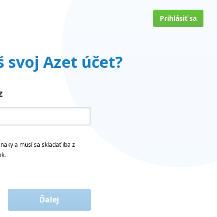
Prihlásiť sa
 svoj Azet účet?
z
naky a musí sa skladať iba z
ek.