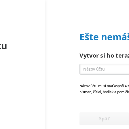
Ešte nemáš
tu
Vytvor si ho tera
Názov účtu musí mať aspoň 4 z
písmen, čísiel, bodiek a pomlči