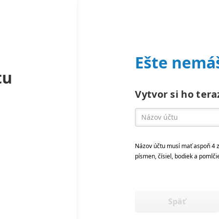
Ešte nemáš
tu
Vytvor si ho tera
Názov účtu musí mať aspoň 4 z
písmen, čísiel, bodiek a pomlči