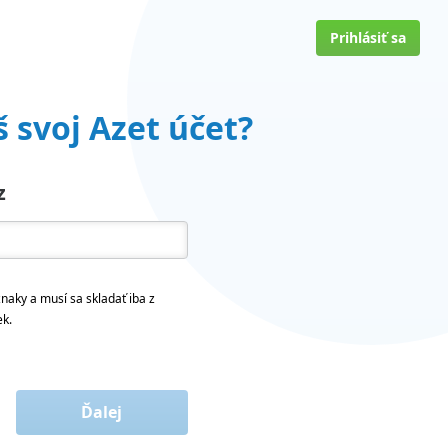
Prihlásiť sa
 svoj Azet účet?
z
naky a musí sa skladať iba z
ek.