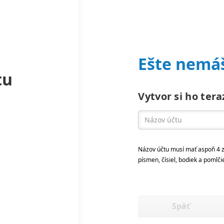
Ešte nemáš
tu
Vytvor si ho tera
Názov účtu musí mať aspoň 4 z
písmen, čísiel, bodiek a pomlči