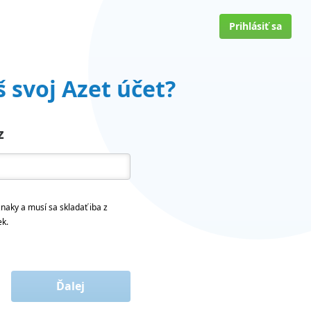
Prihlásiť sa
 svoj Azet účet?
z
naky a musí sa skladať iba z
ek.