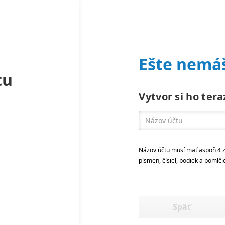
Ešte nemáš
tu
Vytvor si ho tera
Názov účtu musí mať aspoň 4 z
písmen, čísiel, bodiek a pomlči