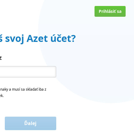
Prihlásiť sa
 svoj Azet účet?
z
naky a musí sa skladať iba z
ek.