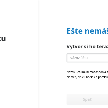
Ešte nemáš
tu
Vytvor si ho tera
Názov účtu musí mať aspoň 4 z
písmen, čísiel, bodiek a pomlči