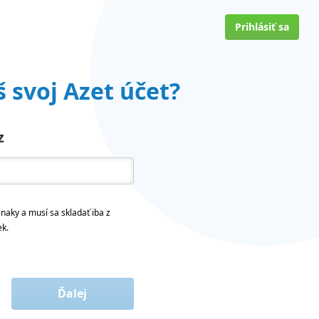
Prihlásiť sa
 svoj Azet účet?
z
naky a musí sa skladať iba z
ek.