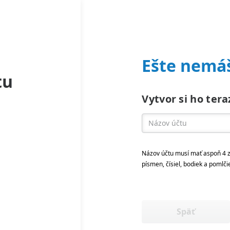
Ešte nemáš
tu
Vytvor si ho tera
Názov účtu musí mať aspoň 4 z
písmen, čísiel, bodiek a pomlči