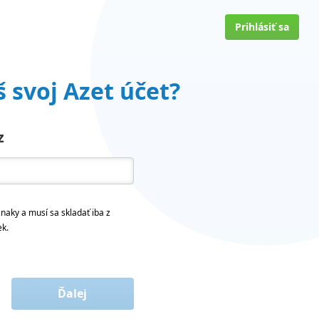
Prihlásiť sa
 svoj Azet účet?
z
naky a musí sa skladať iba z
ek.